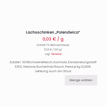
Lachsschinken „Polendwica“
0,03
€
/ g
Enthält 7% Mehrwertsteuer
(
3,14
€
/ 100 g)
zzgl.
Versand
Zutaten: 100%Schweinefleisch, Kochsalz, Konservierungsstoff
E250, Gewürze, Buchenholz Rauch, Preise je kg 32,90€
Lieferung auch am Stück
Menge wählen