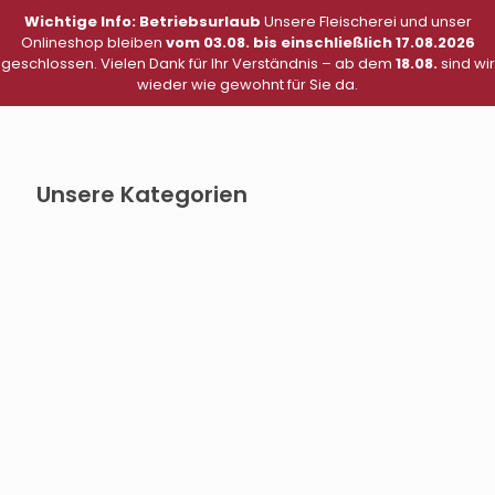
Wichtige Info: Betriebsurlaub
Unsere Fleischerei und unser
0
Onlineshop bleiben
vom 03.08. bis einschließlich 17.08.2026
geschlossen. Vielen Dank für Ihr Verständnis – ab dem
18.08.
sind wir
Menü
wieder wie gewohnt für Sie da.
0,00 €
Unsere Kategorien
Schlesische Blutwurst (3)