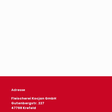
Cabanossi
„Kabanosy“
ca.
200g/Stk.
4,88
€
inkl.
Mwst.
In den
Warenkorb
Adresse
Fleischerei Kocjan GmbH
Gutenbergstr. 227
47798 Krefeld