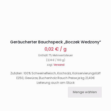
Geräucherter Bauchspeck „Boczek Wedzony“
0,02
€
/ g
Enthält 7% Mehrwertsteuer
(
2,14
€
/ 100 g)
zzgl.
Versand
Zutaten: 100% Schweinefleisch, Kochsalz, Konservierungstoff
E250, Gewürze, Buchenholz Rauch Preise je kg 21,40€
Lieferung auch am Stück
Menge wählen