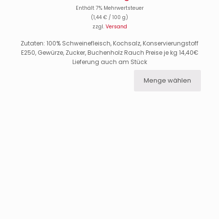
Enthält 7% Mehrwertsteuer
(
1,44
€
/ 100 g)
zzgl.
Versand
Zutaten: 100% Schweinefleisch, Kochsalz, Konservierungstoff
E250, Gewürze, Zucker, Buchenholz Rauch Preise je kg 14,40€
Lieferung auch am Stück
Menge wählen