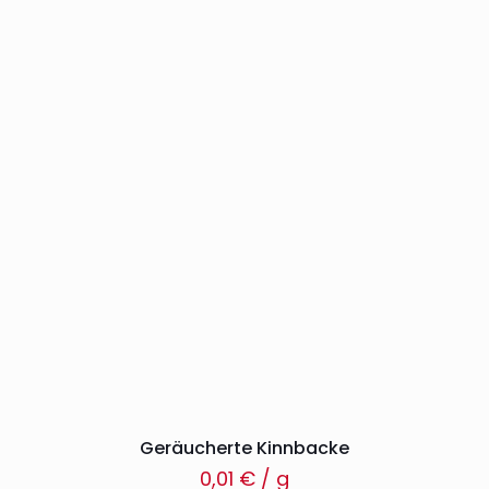
Geräucherte Kinnbacke
0,01
€
/ g