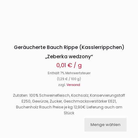
Geräucherte Bauch Rippe (Kasslerrippchen)
„Zeberka wedzony“
0,01
€
/ g
Enthält 7% Mehrwertsteuer
(
1,29
€
/ 100 g)
zzgl.
Versand
Zutaten: 100% Schweinefleisch, Kochsalz, Konservierungstoff
E250, Gewürze, Zucker, Geschmacksverstärker E621,
Buchenholz Rauch Preise je kg 12,90€ Lieferung auch am
Stück
Menge wählen