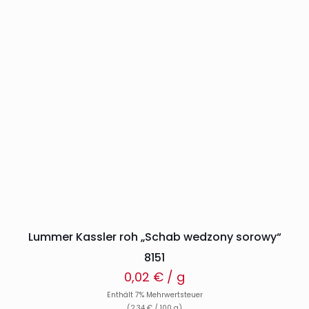
Lummer Kassler roh „Schab wedzony sorowy“
8151
0,02
€
/ g
Enthält 7% Mehrwertsteuer
(
2,34
€
/ 100 g)