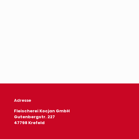
„Kabanosy“
ca.
200g/Stk.
4,88
€
inkl.
Mwst.
In den
Warenkorb
Adresse
Fleischerei Kocjan GmbH
Gutenbergstr. 227
47798 Krefeld