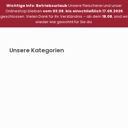
Wichtige Info: Betriebsurlaub
Unsere Fleischerei und unser
0
Onlineshop bleiben
vom 03.08. bis einschließlich 17.08.2026
geschlossen. Vielen Dank für Ihr Verständnis – ab dem
18.08.
sind wir
Menü
wieder wie gewohnt für Sie da.
0,00 €
Unsere Kategorien
Schlesische Blutwurst (3)