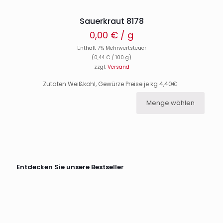
Sauerkraut 8178
0,00
€
/ g
Enthält 7% Mehrwertsteuer
(
0,44
€
/ 100 g)
zzgl.
Versand
Zutaten Weißkohl, Gewürze Preise je kg 4,40€
Menge wählen
Entdecken Sie unsere Bestseller