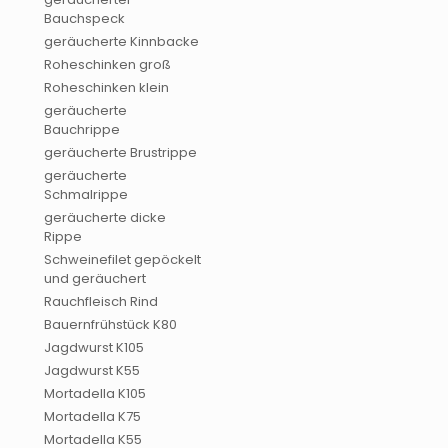
Bauchspeck
geräucherte Kinnbacke
Roheschinken groß
Roheschinken klein
geräucherte
Bauchrippe
geräucherte Brustrippe
geräucherte
Schmalrippe
geräucherte dicke
Rippe
Schweinefilet gepöckelt
und geräuchert
Rauchfleisch Rind
Bauernfrühstück K80
Jagdwurst K105
Jagdwurst K55
Mortadella K105
Mortadella K75
Mortadella K55