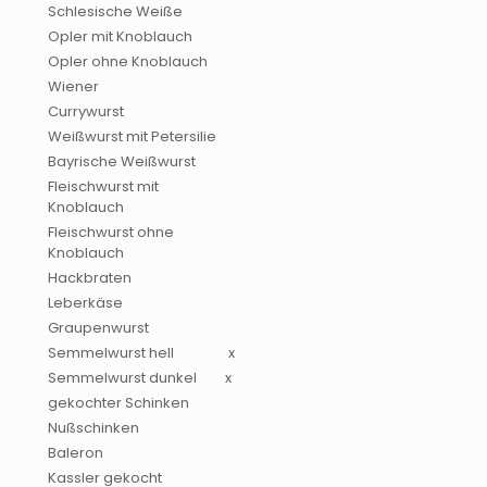
Schlesische Weiße
Opler mit Knoblauch
Opler ohne Knoblauch
Wiener
Currywurst
Weißwurst mit Petersilie
Bayrische Weißwurst
Fleischwurst mit
Knoblauch
Fleischwurst ohne
Knoblauch
Hackbraten
Leberkäse
Graupenwurst
Semmelwurst hell
x
Semmelwurst dunkel
x
gekochter Schinken
Nußschinken
Baleron
Kassler gekocht