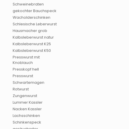
Schweinebraten
gekochter Bauchspeck
Wacholderschinken
Schlesische Leberwurst
Hausmacher grob
Kalbsleberwurst natur
Kalbsleberwurst K25
Kalbsleberwurst K50
Presswurst mit
Knoblauch
Presskopf hell
Presswurst
Schwartemagen
Rotwurst
Zungenwurst
Lummer Kassler
Nacken Kassler
Lachsschinken
Schinkenspeck
geräucherter