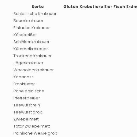
Sorte
Gluten
Krebstiere
Eier
Fisch
Erdn
Schlesische Krakauer
Bauerkrakauer
Einfache Krakauer
Käsebeißer
Schinkenkrakauer
Kümmelkrakauer
Trockene Krakauer
Jägerkrakauer
Wacholderkrakauer
Kabanossi
Frankfurter
Rohe polnische
Pfefferbeißer
Teewurst fein
Teewurst grob
Zwiebelmett
Tatar Zwiebelmett
Polnische Weiße grob