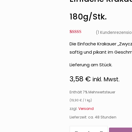
180g/Stk.
(
1
Kundenrezensio
Bewertet mit
1
5.00
von 5,
Die Einfache Krakauer „Zwycza
basierend
saftig und pikant im Gesch
auf
Kundenbewertung
Lieferung am Stück.
3,58
€
inkl. Mwst.
Enthält 7% Mehrwertsteuer
(
19,90
€
/ 1 kg)
zzgl.
Versand
Lieferzeit: ca. 48 Stunden