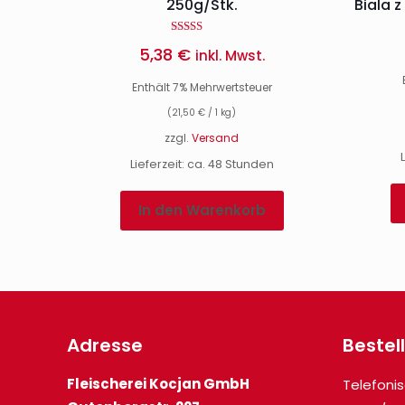
250g/Stk.
Biala 
Bewertet mit
5,38
€
inkl. Mwst.
5.00
von 5
Enthält 7% Mehrwertsteuer
(
21,50
€
/ 1 kg)
zzgl.
Versand
Lieferzeit: ca. 48 Stunden
In den Warenkorb
Adresse
Bestel
Fleischerei Kocjan GmbH
Telefonis