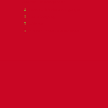
Geschäftsbedingungen
Versand & Lieferbedingungen
Bestellvorgang
Widerruf
Informationen zu Allergenen