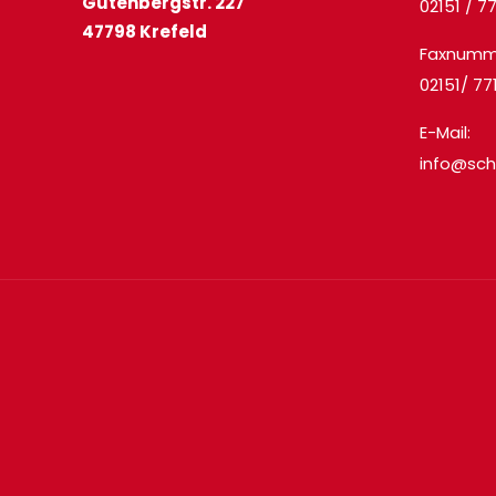
Gutenbergstr. 227
02151 / 7
47798 Krefeld
Faxnumm
02151/ 7
E-Mail:
info@sch