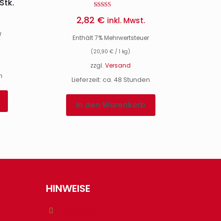
Stk.
Bewertet mit
2,82
€
inkl. Mwst.
5.00
von 5
r
Enthält 7% Mehrwertsteuer
(
20,90
€
/ 1 kg)
zzgl.
Versand
n
Lieferzeit: ca. 48 Stunden
In den Warenkorb
HINWEISE
Allgemeine