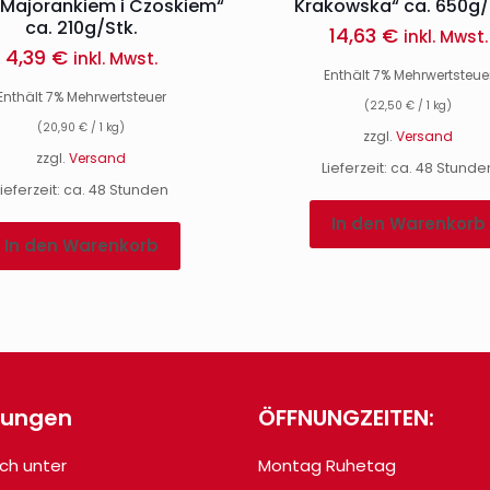
z Majorankiem i Czoskiem“
Krakowska“ ca. 650g/
ca. 210g/Stk.
14,63
€
inkl. Mwst.
4,39
€
inkl. Mwst.
Enthält 7% Mehrwertsteue
Enthält 7% Mehrwertsteuer
(
22,50
€
/ 1 kg)
(
20,90
€
/ 1 kg)
zzgl.
Versand
zzgl.
Versand
Lieferzeit: ca. 48 Stunde
Lieferzeit: ca. 48 Stunden
In den Warenkorb
In den Warenkorb
lungen
ÖFFNUNGZEITEN:
ch unter
Montag Ruhetag