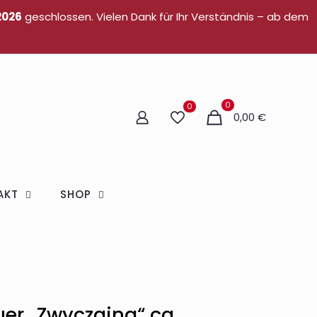
2026
geschlossen. Vielen Dank für Ihr Verständnis – ab dem
0
0
0,00 €
AKT
SHOP
er „Zwyczajna“ ca.