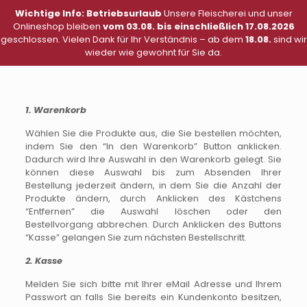
Wichtige Info: Betriebsurlaub
Unsere Fleischerei und unser
0
Onlineshop bleiben
vom 03.08. bis einschließlich 17.08.2026
geschlossen. Vielen Dank für Ihr Verständnis – ab dem
18.08.
sind wir
Menü
wieder wie gewohnt für Sie da.
0,00 €
1. Warenkorb
Wählen Sie die Produkte aus, die Sie bestellen möchten,
indem Sie den “In den Warenkorb” Button anklicken.
Dadurch wird Ihre Auswahl in den Warenkorb gelegt. Sie
können diese Auswahl bis zum Absenden Ihrer
Bestellung jederzeit ändern, in dem Sie die Anzahl der
Produkte ändern, durch Anklicken des Kästchens
“Entfernen” die Auswahl löschen oder den
Bestellvorgang abbrechen. Durch Anklicken des Buttons
“Kasse” gelangen Sie zum nächsten Bestellschritt.
2. Kasse
Melden Sie sich bitte mit Ihrer eMail Adresse und Ihrem
Passwort an falls Sie bereits ein Kundenkonto besitzen,