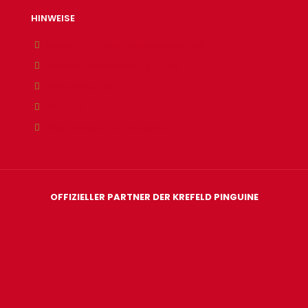
HINWEISE
Allgemeine Geschäftsbedingungen
Versand & Lieferbedingungen
Bestellvorgang
Widerruf
Informationen zu Allergenen
OFFIZIELLER PARTNER DER KREFELD PINGUINE